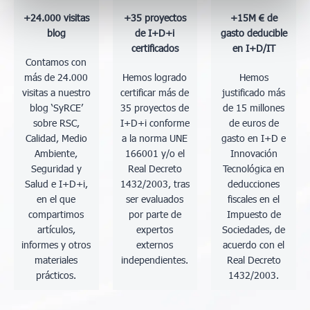
+24.000 visitas
+35 proyectos
+15M € de
blog
de I+D+i
gasto deducible
certificados
en I+D/IT
Contamos con
más de 24.000
Hemos logrado
Hemos
visitas a nuestro
certificar más de
justificado más
blog ‘SyRCE’
35 proyectos de
de 15 millones
sobre RSC,
I+D+i conforme
de euros de
Calidad, Medio
a la norma UNE
gasto en I+D e
Ambiente,
166001 y/o el
Innovación
Seguridad y
Real Decreto
Tecnológica en
Salud e I+D+i,
1432/2003, tras
deducciones
en el que
ser evaluados
fiscales en el
compartimos
por parte de
Impuesto de
artículos,
expertos
Sociedades, de
informes y otros
externos
acuerdo con el
materiales
independientes.
Real Decreto
prácticos.
1432/2003.