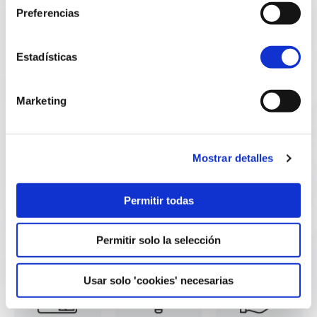
Absolutamente
superar con
tres guías
Preferencias
todos los
éxito más de
sectoriales sobre
Sistemas de
ciento treinta
certificaciones
Gestión
auditorías
ISO de Calidad y
Estadísticas
diseñados e
externas de
Medio Ambiente
implantados por
certificación bajo
y ponentes en
nuestros
distintos
más de
Marketing
equipos
estándares
cincuenta
consultores,
internacionales,
jornadas sobre
indistintamente
en empresas de
Seguridad,
Mostrar detalles
del sector o
todo tipo,
Calidad, I+D+i,
país, han
trabajando en
RSC y
logrado el sello
varios países e
Sostenibilidad.
Permitir todas
ISO deseado
idiomas.
por nuestros
clientes.
Permitir solo la selección
Usar solo 'cookies' necesarias