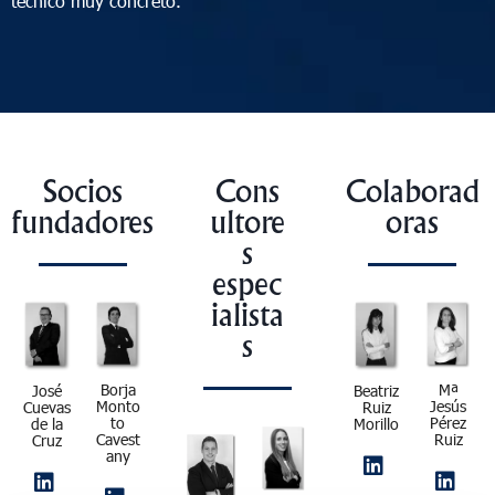
técnico muy concreto.
Socios
Cons
Colaborad
fundadores
ultore
oras
s
espec
ialista
s
Borja
Mª
José
Beatriz
Monto
Jesús
Cuevas
Ruiz
to
Pérez
de la
Morillo
Cavest
Ruiz
Cruz
any