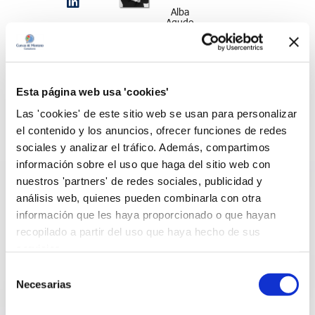
Alba
Agudo
Bruno
Rubio
Aracil
Torres
Esta página web usa 'cookies'
Las 'cookies' de este sitio web se usan para personalizar
Nuestras cifras
el contenido y los anuncios, ofrecer funciones de redes
sociales y analizar el tráfico. Además, compartimos
información sobre el uso que haga del sitio web con
nuestros 'partners' de redes sociales, publicidad y
análisis web, quienes pueden combinarla con otra
información que les haya proporcionado o que hayan
recopilado a partir del uso que haya hecho de sus
100% de éxito
+150 auditorías
3 Guías ISO y
servicios.
en
externas
+50 ponencias
Selección
certificaciones
superadas
Necesarias
de
Somos
ISO
Hemos logrado
coautores de
consentimiento