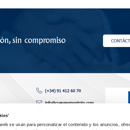
ión, sin compromiso
CONTÁC
(+34) 91 412 60 70
info@cuevasymontoto.com
toría
P.º Castellana 120, 6° izq.
kies'
des
28046 Madrid (España)
o web se usan para personalizar el contenido y los anuncios, ofre
aciones