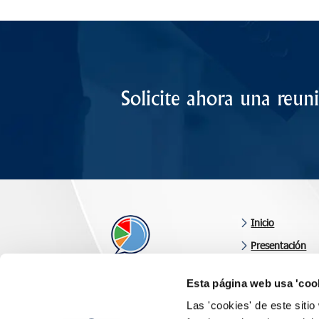
Solicite ahora una reun
Inicio
Presentación
Áreas de consul
Esta página web usa 'coo
Últimas noveda
Consultoría orientada a resultados
Las 'cookies' de este siti
Clientes y valor