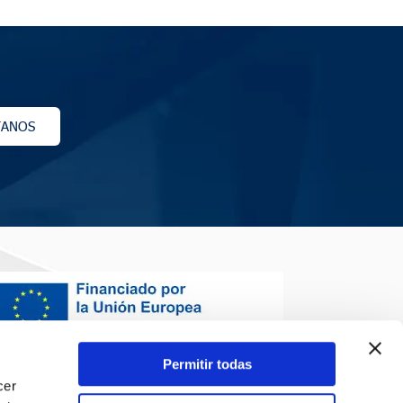
TANOS
Permitir todas
cer