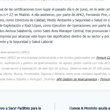
al de las certificaciones tuvo lugar el pasado día 6 de junio, en la sede ce
os n.º 27, en Madrid. A ella asistieron, por parte de APK2, Fernando Pire
ra, como Directora de Calidad, Medio Ambiente y Seguridad y Salud en el
de Explotación y Raúl López, como Ejecutivo de Operaciones; por parte d
cados Ainhoa Salaberría, como Sales Area Manager Central, tras pronunciar
a empresa por alcanzar este logro tan significativo dentro de su sector y p
ente y la Seguridad y Salud Laboral.
 Aparcamientos (APK2)
ntos (APK2) es una empresa perteneciente a los fondos gestionados por
Firmum Ca
sión, explotación y gestión de aparcamientos. Su equipo gestor cuenta con más de 
n, conservación y explotación de este tipo de activos. Gestiona más de 29.000 plaza
a, Vitoria, Murcia, Pontevedra, Segovia y Almería, entre otras ciudades españolas, 
sula ibérica (España y Portugal). [fuentes:
APK Gestión de Aparcamientos
y
Firmum 
 a Sacyr Facilities para la
Cuevas & Montoto ayuda a 