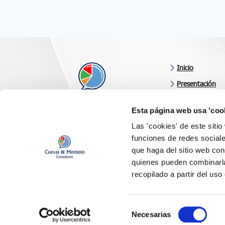
Inicio
Presentación
Áreas de consul
Esta página web usa 'coo
Últimas noveda
Consultoría orientada a resultados
Las 'cookies' de este siti
Clientes y valor
funciones de redes sociale
Síganos en
Contacto
que haga del sitio web con
quienes pueden combinarla
recopilado a partir del us
Selección
Necesarias
Copyright 2023 - Todos los derechos reservados
de