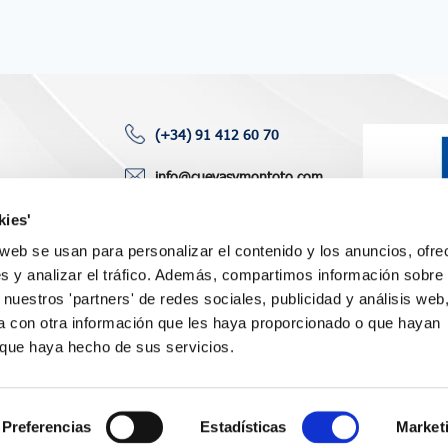
(+34) 91 412 60 70
info@cuevasymontoto.com
toría
P.º Castellana 120, 6° izq.
kies'
des
28046 Madrid (España)
o web se usan para personalizar el contenido y los anuncios, ofre
aciones
s y analizar el tráfico. Además, compartimos información sobre 
 nuestros 'partners' de redes sociales, publicidad y análisis web
 con otra información que les haya proporcionado o que hayan
o que haya hecho de sus servicios.
Preferencias
Estadísticas
Market
Política de privacidad
P