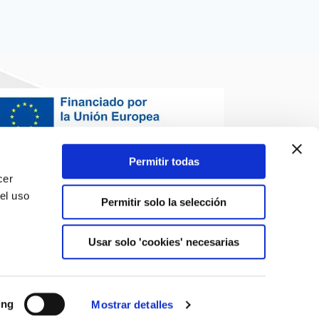
Permitir todas
cer
el uso
Permitir solo la selección
,
Usar solo 'cookies' necesarias
ing
Mostrar detalles
olítica de uso de cookies
Propiedad intelectual
Accesibilidad