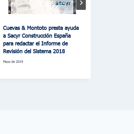
Cuevas & Montoto presta ayuda
Cuevas &
a Sacyr Construcción España
a Sacyr Fa
para redactar el Informe de
redacció
Revisión del Sistema 2018
Revisión
mayo de 2019
junio de 2019