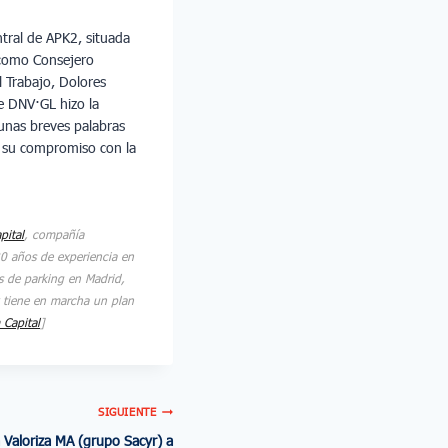
ntral de APK2, situada
, como Consejero
 Trabajo, Dolores
e DNV·GL hizo la
 unas breves palabras
or su compromiso con la
pital
, compañía
20 años de experiencia en
s de parking en Madrid,
y tiene en marcha un plan
Capital
]
SIGUIENTE
Valoriza MA (grupo Sacyr) a