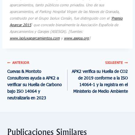
aparcamientos, tanto públicos como privados. Uno de sus
aparcamientos, el Parking Hospital Virgen de las Nieves de Granada,
construido por el Grupo Isolux Corsán, fue distinguido con el ‘
Premio
Aparcar 2015
‘ que concede bienalmente la Asociación Española de
Aparcamientos y Garajes (ASESGA). [fuentes:
www.isoluxaparcamientos.com
y
www.asega.org
]
ANTERIOR
SIGUIENTE
Cuevas & Montoto
APK2 verifica su Huella de CO2
Consultores ayuda a APK2 a
de 2019 conforme a la ISO
verificar su Huella de Carbono
14064-1 y la registra en el
bajo ISO 14064 y
Ministerio de Medio Ambiente
neutralizarla en 2023
Publicaciones Similares