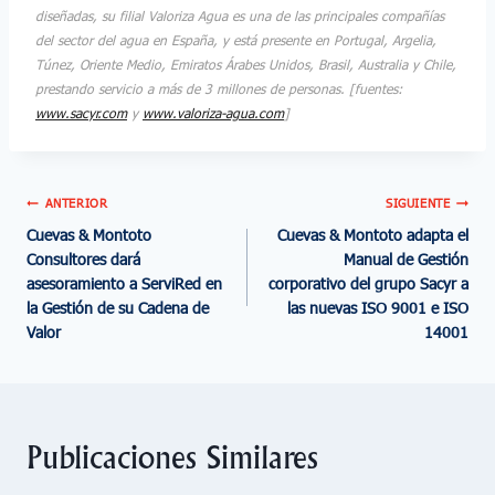
diseñadas, su filial Valoriza Agua es una de las principales compañías
del sector del agua en España, y está presente en Portugal, Argelia,
Túnez, Oriente Medio, Emiratos Árabes Unidos, Brasil, Australia y Chile,
prestando servicio a más de 3 millones de personas. [fuentes:
www.sacyr.com
y
www.valoriza-agua.com
]
ANTERIOR
SIGUIENTE
Cuevas & Montoto
Cuevas & Montoto adapta el
Consultores dará
Manual de Gestión
asesoramiento a ServiRed en
corporativo del grupo Sacyr a
la Gestión de su Cadena de
las nuevas ISO 9001 e ISO
Valor
14001
Publicaciones Similares