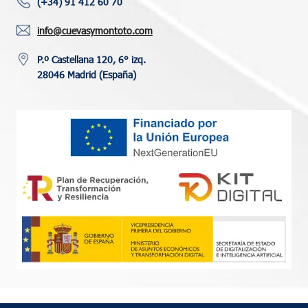
(+34) 91 412 60 70
info@cuevasymontoto.com
P.º Castellana 120, 6° izq.
28046 Madrid (España)