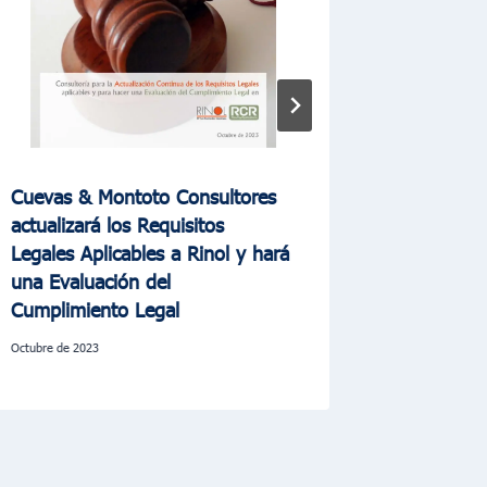
Cuevas & Montoto Consultores
Cuevas &
actualizará los Requisitos
contrato
Legales Aplicables a Rinol y hará
(Ingesan
una Evaluación del
9001:20
Cumplimiento Legal
noviembre de
octubre de 2023