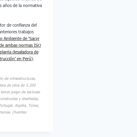
os años de la normativa
or de confianza del
nteriores trabajos
io Ambiente de ‘Sacyr
5 de ambas normas ISO
planta desaladora de
trucción’ en Perú
).
n de infraestructuras,
rtera de obra de 5.200
tercer juego de esclusas
construidas y diseñadas,
Portugal, Argelia, Túnez,
rsonas. [fuentes: