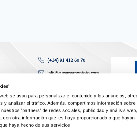
(+34) 91 412 60 70
info@cuevasymontoto.com
toría
P.º Castellana 120, 6° izq.
kies'
des
28046 Madrid (España)
o web se usan para personalizar el contenido y los anuncios, ofre
aciones
s y analizar el tráfico. Además, compartimos información sobre 
 nuestros 'partners' de redes sociales, publicidad y análisis web
 con otra información que les haya proporcionado o que hayan
o que haya hecho de sus servicios.