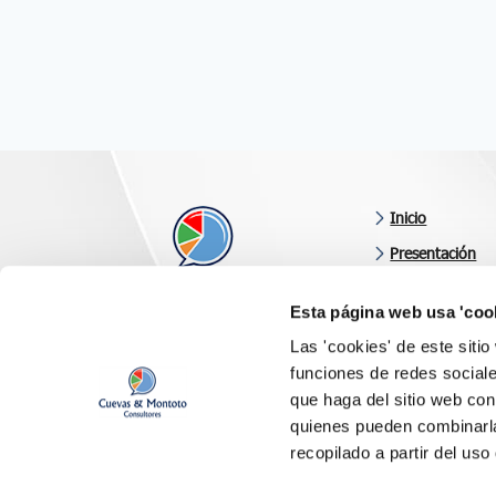
Inicio
Presentación
Áreas de consul
Esta página web usa 'coo
Últimas noveda
Consultoría orientada a resultados
Las 'cookies' de este siti
Clientes y valor
funciones de redes sociale
Síganos en
Contacto
que haga del sitio web con
quienes pueden combinarla
recopilado a partir del us