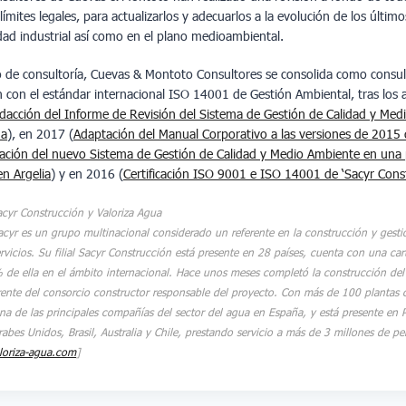
ímites legales, para actualizarlos y adecuarlos a la evolución de los últim
dad industrial así como en el plano medioambiental.
 de consultoría, Cuevas & Montoto Consultores se consolida como consult
n con el estándar internacional ISO 14001 de Gestión Ambiental, tras los a
dacción del Informe de Revisión del Sistema de Gestión de Calidad y Med
ña
), en 2017 (
Adaptación del Manual Corporativo a las versiones de 201
ación del nuevo Sistema de Gestión de Calidad y Medio Ambiente en una 
 en Argelia
) y en 2016 (
Certificación ISO 9001 e ISO 14001 de ‘Sacyr Cons
acyr Construcción y Valoriza Agua
yr es un grupo multinacional considerado un referente en la construcción y gestió
ervicios. Su filial Sacyr Construcción está presente en 28 países, cuenta con una ca
% de ella en el ámbito internacional. Hace unos meses completó la construcción del 
rente del consorcio constructor responsable del proyecto. Con más de 100 plantas 
 una de las principales compañías del sector del agua en España, y está presente en 
abes Unidos, Brasil, Australia y Chile, prestando servicio a más de 3 millones de pe
oriza-agua.com
]