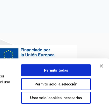
Permitir todas
cer
el uso
Permitir solo la selección
,
Usar solo 'cookies' necesarias