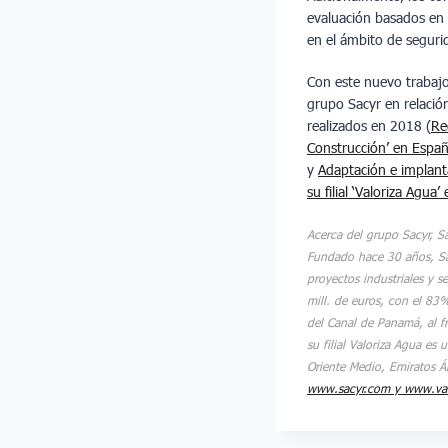
evaluación basados en l
en el ámbito de seguri
Con este nuevo trabajo
grupo Sacyr en relació
realizados en 2018 (
Re
Construcción’ en Espa
y
Adaptación e implant
su filial ‘Valoriza Agua’
Acerca del grupo Sacyr, S
Fundado hace 30 años, Sac
proyectos industriales y s
mill. de euros, con el 83
del Canal de Panamá, al f
su filial Valoriza Agua es
Oriente Medio, Emiratos Ár
www.sacyr.com
y www.val