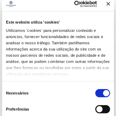
de trabalhar:
assessoria.
Queremos
prestamos aos
Nesse sentido,
proporcionar-
nossos clientes
oferecemos os
lhes o maior
serviços de
nossos serviços
valor ao menor
Este website utiliza 'cookies'
consultoria
de forma
custo e no
especializada
transversal a
menor espaço
Utilizamos 'cookies' para personalizar conteúdo e
nas áreas de
empresas líderes
de tempo
anúncios, fornecer funcionalidades de redes sociais e
Responsabilidad
nos seus setores
possível,
analisar o nosso tráfego. Também partilhamos
e Social
produtivos,
otimizando,
informações acerca da sua utilização do site com os
Corporativa,
independentem
assim, os
nossos parceiros de redes sociais, de publicidade e de
Qualidade e
ente do seu
recursos de que
análise, que as podem combinar com outras informações
Melhoria de
grau de
dispõem. Para o
que lhes forneceu ou recolhidas por estes a partir da sua
Processos, Meio
maturidade
efeito, focamo-
utilização dos respetivos serviços.
Ambiente,
nestas áreas,
nos em
Saúde e
mas com uma
oferecer-lhes, de
Segurança no
clara vocação de
forma honesta,
Seleção
Trabalho e I+D
crescimento
apenas os
Necessários
de
e Inovação
nacional e
serviços de que
consentimento
Tecnológica,
internacional”.
realmente
Preferências
adaptando a
necessitam, de
nossa oferta de
molde a